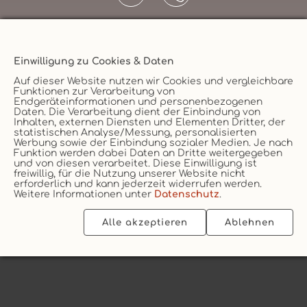
Einwilligung zu Cookies & Daten
Unternehmen
Auf dieser Website nutzen wir Cookies und vergleichbare
Funktionen zur Verarbeitung von
AGB
Endgeräteinformationen und personenbezogenen
Daten. Die Verarbeitung dient der Einbindung von
Datenschutz
Versicherungsmakler
Inhalten, externen Diensten und Elementen Dritter, der
statistischen Analyse/Messung, personalisierten
Impressum
Werbung sowie der Einbindung sozialer Medien. Je nach
Funktion werden dabei Daten an Dritte weitergegeben
Erstinformation
Vertrag widerruf
und von diesen verarbeitet. Diese Einwilligung ist
Cookie
freiwillig, für die Nutzung unserer Website nicht
erforderlich und kann jederzeit widerrufen werden.
Weitere Informationen unter
Datenschutz
.
Alle akzeptieren
Ablehnen
2026 © vs vergleichen-und-sparen GmbH