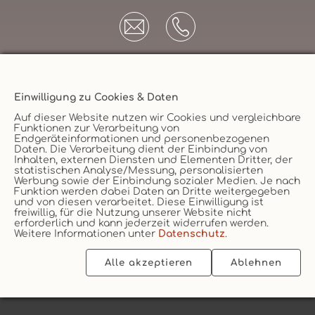
Einwilligung zu Cookies & Daten
Unternehmen
Auf dieser Website nutzen wir Cookies und vergleichbare
Funktionen zur Verarbeitung von
AGB
Endgeräteinformationen und personenbezogenen
Daten. Die Verarbeitung dient der Einbindung von
Datenschutz
Versicherungsmakler
Inhalten, externen Diensten und Elementen Dritter, der
statistischen Analyse/Messung, personalisierten
Impressum
Werbung sowie der Einbindung sozialer Medien. Je nach
Funktion werden dabei Daten an Dritte weitergegeben
Erstinformation
Vertrag widerruf
und von diesen verarbeitet. Diese Einwilligung ist
Cookie
freiwillig, für die Nutzung unserer Website nicht
erforderlich und kann jederzeit widerrufen werden.
Weitere Informationen unter
Datenschutz
.
Alle akzeptieren
Ablehnen
2026 © vs vergleichen-und-sparen GmbH