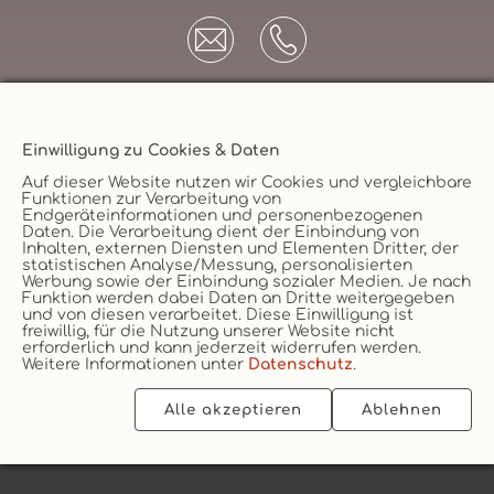
Einwilligung zu Cookies & Daten
Unternehmen
Auf dieser Website nutzen wir Cookies und vergleichbare
Funktionen zur Verarbeitung von
AGB
Endgeräteinformationen und personenbezogenen
Daten. Die Verarbeitung dient der Einbindung von
Datenschutz
Versicherungsmakler
Inhalten, externen Diensten und Elementen Dritter, der
statistischen Analyse/Messung, personalisierten
Impressum
Werbung sowie der Einbindung sozialer Medien. Je nach
Funktion werden dabei Daten an Dritte weitergegeben
Erstinformation
Vertrag widerruf
und von diesen verarbeitet. Diese Einwilligung ist
Cookie
freiwillig, für die Nutzung unserer Website nicht
erforderlich und kann jederzeit widerrufen werden.
Weitere Informationen unter
Datenschutz
.
Alle akzeptieren
Ablehnen
2026 © vs vergleichen-und-sparen GmbH