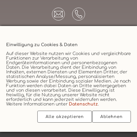
Einwilligung zu Cookies & Daten
Unternehmen
Auf dieser Website nutzen wir Cookies und vergleichbare
Funktionen zur Verarbeitung von
AGB
Endgeräteinformationen und personenbezogenen
Daten. Die Verarbeitung dient der Einbindung von
Datenschutz
Versicherungsmakler
Inhalten, externen Diensten und Elementen Dritter, der
statistischen Analyse/Messung, personalisierten
Impressum
Werbung sowie der Einbindung sozialer Medien. Je nach
Funktion werden dabei Daten an Dritte weitergegeben
Erstinformation
Vertrag widerruf
und von diesen verarbeitet. Diese Einwilligung ist
Cookie
freiwillig, für die Nutzung unserer Website nicht
erforderlich und kann jederzeit widerrufen werden.
Weitere Informationen unter
Datenschutz
.
Alle akzeptieren
Ablehnen
2026 © vs vergleichen-und-sparen GmbH