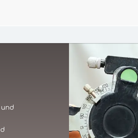
 und
nd