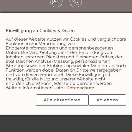
Einwilligung zu Cookies & Daten
Unternehmen
Auf dieser Website nutzen wir Cookies und vergleichbare
Funktionen zur Verarbeitung von
AGB
Endgeräteinformationen und personenbezogenen
Daten. Die Verarbeitung dient der Einbindung von
Datenschutz
Versicherungsmakler
Inhalten, externen Diensten und Elementen Dritter, der
statistischen Analyse/Messung, personalisierten
Impressum
Werbung sowie der Einbindung sozialer Medien. Je nach
Funktion werden dabei Daten an Dritte weitergegeben
Erstinformation
Vertrag widerruf
und von diesen verarbeitet. Diese Einwilligung ist
Cookie
freiwillig, für die Nutzung unserer Website nicht
erforderlich und kann jederzeit widerrufen werden.
Weitere Informationen unter
Datenschutz
.
Alle akzeptieren
Ablehnen
2026 © vs vergleichen-und-sparen GmbH