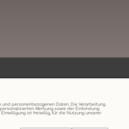
en und personenbezogenen Daten. Die Verarbeitung
, personalisierten Werbung sowie der Einbindung
willigung ist freiwillig, für die Nutzung unserer