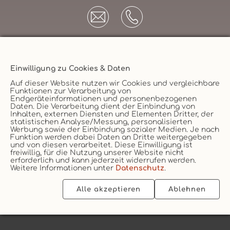
Einwilligung zu Cookies & Daten
Unternehmen
Auf dieser Website nutzen wir Cookies und vergleichbare
Funktionen zur Verarbeitung von
AGB
Endgeräteinformationen und personenbezogenen
Daten. Die Verarbeitung dient der Einbindung von
Datenschutz
Versicherungsmakler
Inhalten, externen Diensten und Elementen Dritter, der
statistischen Analyse/Messung, personalisierten
Impressum
Werbung sowie der Einbindung sozialer Medien. Je nach
Funktion werden dabei Daten an Dritte weitergegeben
Erstinformation
Vertrag widerruf
und von diesen verarbeitet. Diese Einwilligung ist
Cookie
freiwillig, für die Nutzung unserer Website nicht
erforderlich und kann jederzeit widerrufen werden.
Weitere Informationen unter
Datenschutz
.
Alle akzeptieren
Ablehnen
2026 © vs vergleichen-und-sparen GmbH