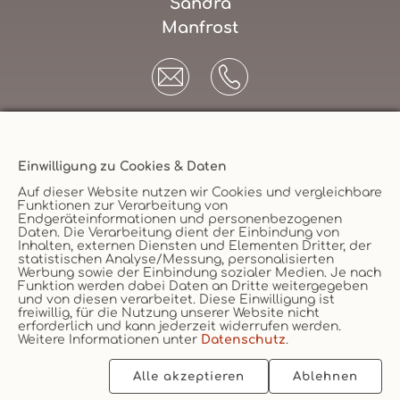
Sandra
Manfrost
Einwilligung zu Cookies & Daten
Unternehmen
Auf dieser Website nutzen wir Cookies und vergleichbare
Funktionen zur Verarbeitung von
AGB
Endgeräteinformationen und personenbezogenen
Daten. Die Verarbeitung dient der Einbindung von
Datenschutz
Versicherungsmakler
Inhalten, externen Diensten und Elementen Dritter, der
statistischen Analyse/Messung, personalisierten
Impressum
Werbung sowie der Einbindung sozialer Medien. Je nach
Funktion werden dabei Daten an Dritte weitergegeben
Erstinformation
Vertrag widerruf
und von diesen verarbeitet. Diese Einwilligung ist
Cookie
freiwillig, für die Nutzung unserer Website nicht
erforderlich und kann jederzeit widerrufen werden.
Weitere Informationen unter
Datenschutz
.
Alle akzeptieren
Ablehnen
2026 © vs vergleichen-und-sparen GmbH