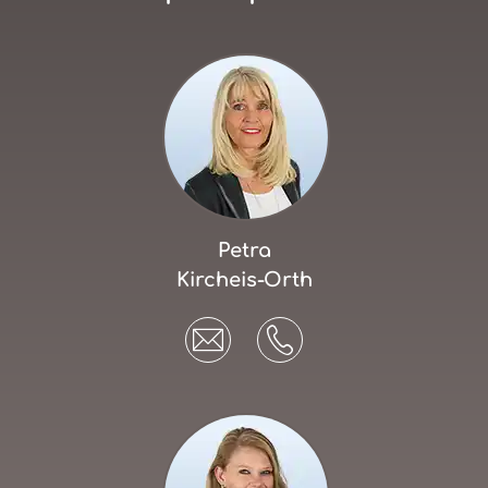
Petra
Kircheis-Orth