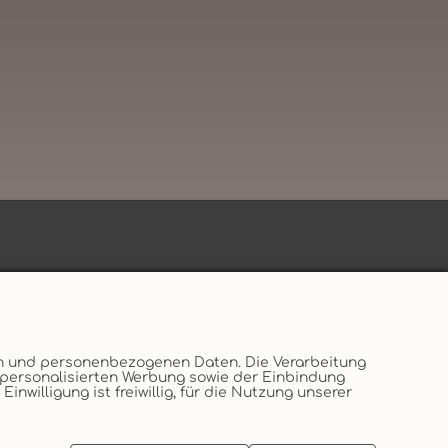
en und personenbezogenen Daten. Die Verarbeitung
, personalisierten Werbung sowie der Einbindung
willigung ist freiwillig, für die Nutzung unserer