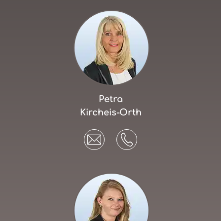
Petra
Kircheis-Orth