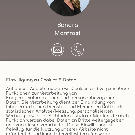
Sandra
Manfrost
Einwilligung zu Cookies & Daten
Unternehmen
Auf dieser Website nutzen wir Cookies und vergleichbare
Funktionen zur Verarbeitung von
AGB
Endgeräteinformationen und personenbezogenen
Daten. Die Verarbeitung dient der Einbindung von
Datenschutz
Versicherungsmakler
Inhalten, externen Diensten und Elementen Dritter, der
statistischen Analyse/Messung, personalisierten
Impressum
Werbung sowie der Einbindung sozialer Medien. Je nach
Funktion werden dabei Daten an Dritte weitergegeben
Erstinformation
Vertrag widerruf
und von diesen verarbeitet. Diese Einwilligung ist
Cookie
freiwillig, für die Nutzung unserer Website nicht
erforderlich und kann jederzeit widerrufen werden.