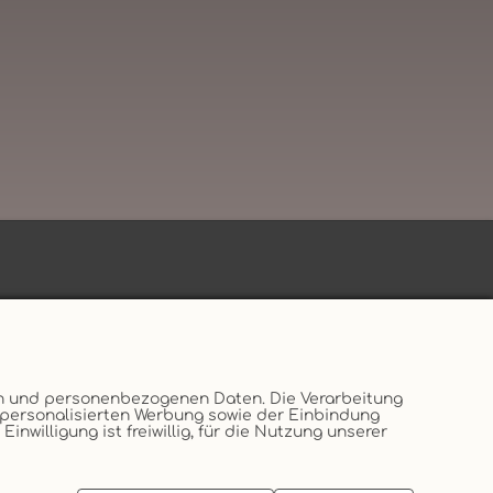
en und personenbezogenen Daten. Die Verarbeitung
, personalisierten Werbung sowie der Einbindung
willigung ist freiwillig, für die Nutzung unserer