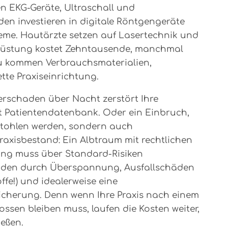
n EKG-Geräte, Ultraschall und
n investieren in digitale Röntgengeräte
eme. Hautärzte setzen auf Lasertechnik und
srüstung kostet Zehntausende, manchmal
u kommen Verbrauchsmaterialien,
te Praxiseinrichtung.
sserschaden über Nacht zerstört Ihre
it Patientendatenbank. Oder ein Einbruch,
stohlen werden, sondern auch
axisbestand: Ein Albtraum mit rechtlichen
rung muss über Standard-Risiken
äden durch Überspannung, Ausfallschäden
ffe!) und idealerweise eine
icherung. Denn wenn Ihre Praxis nach einem
sen bleiben muss, laufen die Kosten weiter,
eßen.