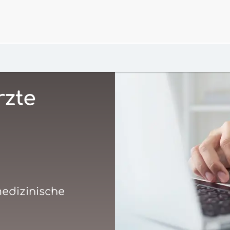
rzte
d
medizinische