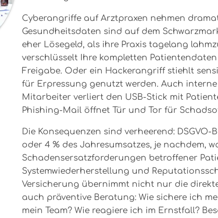
Cyberangriffe auf Arztpraxen nehmen dramatis
Gesundheitsdaten sind auf dem Schwarzmarkt
eher Lösegeld, als ihre Praxis tagelang lah
verschlüsselt Ihre kompletten Patientendaten 
Freigabe. Oder ein Hackerangriff stiehlt sen
für Erpressung genutzt werden. Auch interne R
Mitarbeiter verliert den USB-Stick mit Patien
Phishing-Mail öffnet Tür und Tor für Schadso
Die Konsequenzen sind verheerend: DSGVO-Bu
oder 4 % des Jahresumsatzes, je nachdem, w
Schadensersatzforderungen betroffener Patie
Systemwiederherstellung und Reputationssch
Versicherung übernimmt nicht nur die direkt
auch präventive Beratung: Wie sichere ich me
mein Team? Wie reagiere ich im Ernstfall? Bes