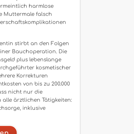
ermeintlich harmlose
ie Muttermale falsch
gerschaftskomplikationen
ientin stirbt an den Folgen
iner Bauchoperation. Die
sgeld plus lebenslange
urchgeführter kosmetischer
ehrere Korrekturen
kosten von bis zu 200.000
ss nicht nur die
lle ärztlichen Tätigkeiten:
hsorge, inklusive
hen