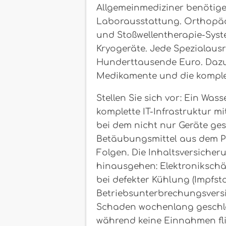
Allgemeinmediziner benötige
Laborausstattung. Orthopäde
und Stoßwellentherapie-Syst
Kryogeräte. Jede Spezialau
Hunderttausende Euro. Daz
Medikamente und die komplet
Stellen Sie sich vor: Ein Wa
komplette IT-Infrastruktur m
bei dem nicht nur Geräte ge
Betäubungsmittel aus dem Pr
Folgen. Die Inhaltsversiche
hinausgehen: Elektroniksch
bei defekter Kühlung (Impfsto
Betriebsunterbrechungsvers
Schaden wochenlang geschlos
während keine Einnahmen fli