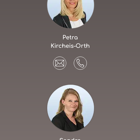
Petra
Kircheis-Orth