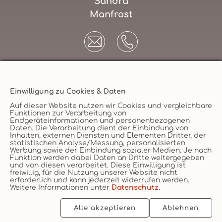
Sandra
Manfrost
Einwilligung zu Cookies & Daten
Unternehmen
Auf dieser Website nutzen wir Cookies und vergleichbare
Funktionen zur Verarbeitung von
AGB
Endgeräteinformationen und personenbezogenen
Daten. Die Verarbeitung dient der Einbindung von
Datenschutz
Versicherungsmakler
Inhalten, externen Diensten und Elementen Dritter, der
statistischen Analyse/Messung, personalisierten
Impressum
Werbung sowie der Einbindung sozialer Medien. Je nach
Funktion werden dabei Daten an Dritte weitergegeben
Erstinformation
Vertrag widerruf
und von diesen verarbeitet. Diese Einwilligung ist
Cookie
freiwillig, für die Nutzung unserer Website nicht
erforderlich und kann jederzeit widerrufen werden.
Weitere Informationen unter
Datenschutz
.
Alle akzeptieren
Ablehnen
2026 © vs vergleichen-und-sparen GmbH